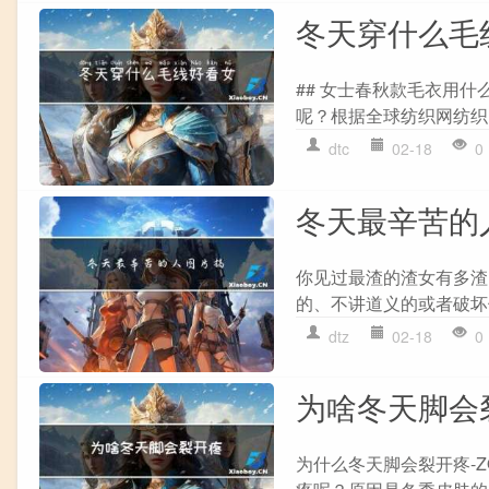
冬天穿什么毛
## 女士春秋款毛衣用
呢？根据全球纺织网纺织
dtc
02-18
0
冬天最辛苦的
你见过最渣的渣女有多渣
的、不讲道义的或者破坏
dtz
02-18
0
为啥冬天脚会
为什么冬天脚会裂开疼-