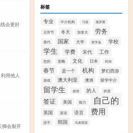
标签
专业
中介机构
俄罗斯
习俗
毛线会更好
劳务
冬天
加拿大
元宵节
国家
学校
大学
唐代
奖学金
学生
学费
工作
宋代
文化
攻略
日本
您的
时间
机构
春节
是一个
梦幻西游
、利用他人
澳大利亚
澳洲
留学中介
游戏
留学生
的人
的是
疫情
自己的
签证
美国
能力
费用
英国
语言
英语
韩国
还不
马来西亚
天脚会裂开