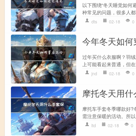
以下围绕“冬天睡觉如何
种常见的问题，很多人都
dts
02-18
0
今年冬天如何
过年买什么衣服啊？羽绒
上可能看起来普通，但在
jnd
02-18
0
摩托冬天用什
摩托车手套冬季哪款好?冬
需注意保暖的活动。所以
ltd
02-18
0