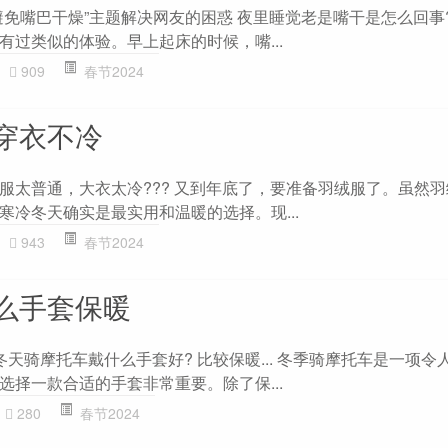
避免嘴巴干燥”主题解决网友的困惑 夜里睡觉老是嘴干是怎么回事?
有过类似的体验。早上起床的时候，嘴...
909
春节2024
穿衣不冷
服太普通，大衣太冷??? 又到年底了，要准备羽绒服了。虽然
寒冷冬天确实是最实用和温暖的选择。现...
943
春节2024
么手套保暖
天骑摩托车戴什么手套好? 比较保暖... 冬季骑摩托车是一项令
选择一款合适的手套非常重要。除了保...
280
春节2024