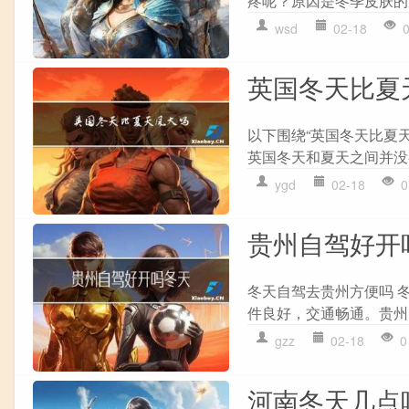
疼呢？原因是冬季皮肤的
wsd
02-18
英国冬天比夏
以下围绕“英国冬天比夏
英国冬天和夏天之间并没
ygd
02-18
0
贵州自驾好开
冬天自驾去贵州方便吗 
件良好，交通畅通。贵州
gzz
02-18
0
河南冬天几点