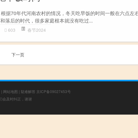
 根据70年代河南农村的情况，冬天吃早饭的时间一般在六点左
和落后的时代，很多家庭根本就没有吃过...
603
春节2024
下一页
章
|
网站地图
|
疑难解答
京ICP备09027453号
，我们会及时纠正，谢谢