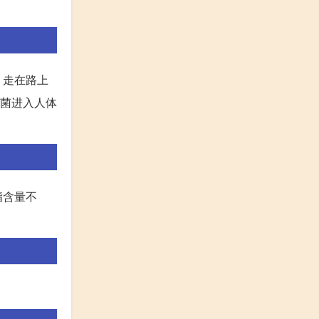
，走在路上
病菌进入人体
脂含量不