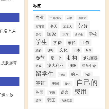
标签
专业
中介机构
俄罗斯
习俗
劳务
冬天
加拿大
元宵节
在路上,风
国家
学校
大学
唐代
奖学金
学生
学费
工作
宋代
文化
攻略
日本
您的
时间
机构
春节
是一个
梦幻西游
,皮肤屏障
澳大利亚
澳洲
留学中介
游戏
留学生
的人
的是
疫情
自己的
签证
美国
能力
费用
英国
语言
英语
燥,2,放一
韩国
还不
马来西亚