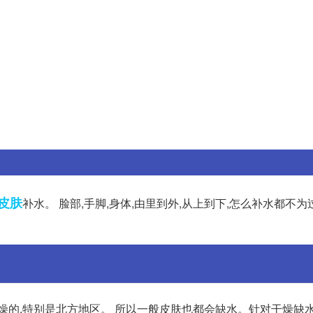
皮肤
补水。 脸部,手脚,身体,由里到外,从上到下,怎么补水都不为
燥的,特别是北方地区。 所以一般皮肤也都会缺水。针对干燥缺水