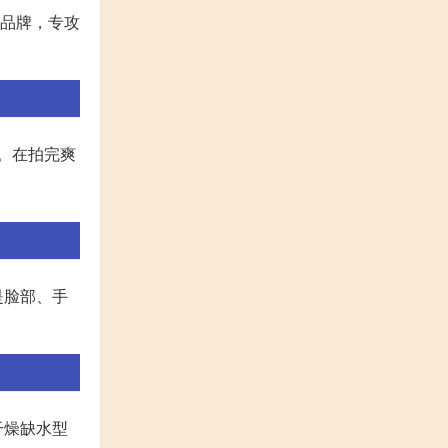
保养品牌，专攻
。在拍完爽
是脸部、手
干燥缺水型