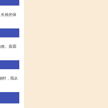
且长效的保
功效。面霜
她时，我从