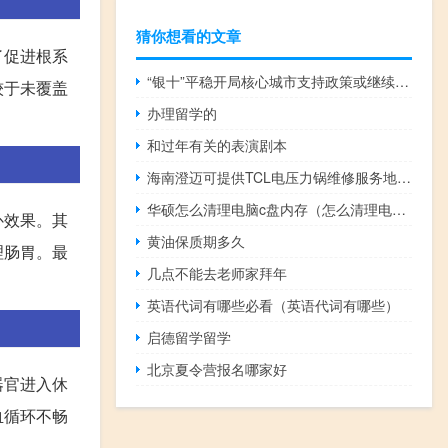
猜你想看的文章
了促进根系
“银十”平稳开局核心城市支持政策或继续发力
较于未覆盖
办理留学的
和过年有关的表演剧本
海南澄迈可提供TCL电压力锅维修服务地址在哪
华硕怎么清理电脑c盘内存（怎么清理电脑c盘内存）
补效果。其
黄油保质期多久
理肠胃。最
几点不能去老师家拜年
英语代词有哪些必看（英语代词有哪些）
启德留学留学
北京夏令营报名哪家好
器官进入休
血循环不畅