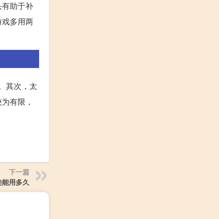
头有助于补
游戏多用两
。其次，太
较为有限，
下一篇
垫能用多久