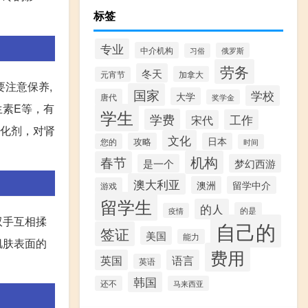
标签
。
专业
中介机构
俄罗斯
习俗
劳务
冬天
加拿大
元宵节
要注意保养,
国家
学校
大学
唐代
奖学金
素E等，有
学生
学费
工作
宋代
氧化剂，对肾
文化
攻略
日本
您的
时间
机构
春节
是一个
梦幻西游
澳大利亚
澳洲
留学中介
游戏
留学生
的人
的是
疫情
双手互相揉
自己的
签证
美国
能力
肌肤表面的
费用
英国
语言
英语
韩国
还不
马来西亚