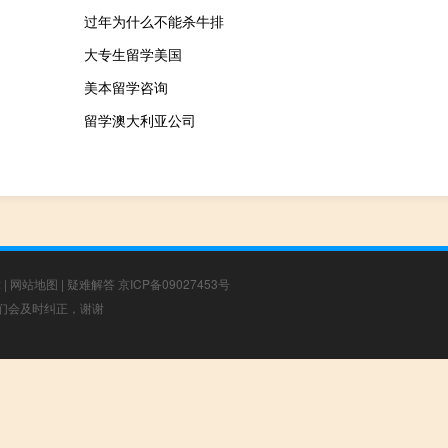
过年为什么不能杀牛排
大专生留学美国
美本留学咨询
留学澳大利亚公司
章
|
网站地图
|
疑难解答
京ICP备09027453号
，我们会及时纠正，谢谢