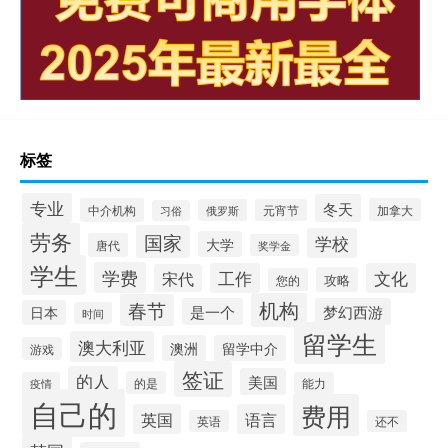
标签
专业
冬天
中介机构
加拿大
俄罗斯
元宵节
习俗
劳务
国家
学校
大学
唐代
奖学金
学生
学费
工作
文化
宋代
攻略
您的
机构
春节
是一个
梦幻西游
日本
时间
留学生
澳大利亚
澳洲
留学中介
游戏
签证
的人
美国
的是
疫情
能力
自己的
费用
英国
语言
英语
还不