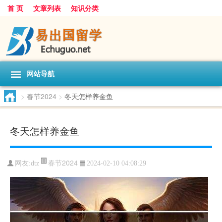
首 页
文章列表
知识分类
网站导航
>
春节2024
>
冬天怎样养金鱼
冬天怎样养金鱼
春节2024
网友:
dtz
2024-02-10 04:08:29