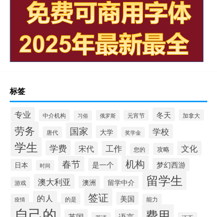
标签
专业
冬天
中介机构
加拿大
俄罗斯
元宵节
习俗
劳务
国家
学校
大学
唐代
奖学金
学生
学费
工作
文化
宋代
攻略
您的
机构
春节
是一个
梦幻西游
日本
时间
留学生
澳大利亚
澳洲
留学中介
游戏
签证
的人
美国
的是
疫情
能力
自己的
费用
英国
语言