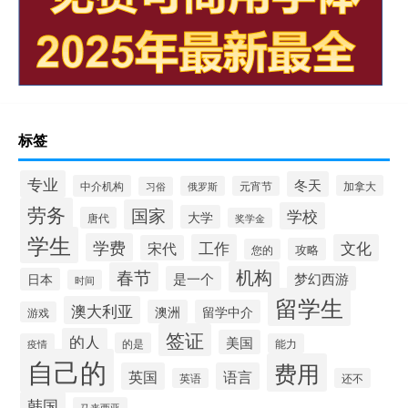
标签
专业
冬天
中介机构
加拿大
俄罗斯
元宵节
习俗
劳务
国家
学校
大学
唐代
奖学金
学生
学费
工作
文化
宋代
攻略
您的
机构
春节
是一个
梦幻西游
日本
时间
留学生
澳大利亚
澳洲
留学中介
游戏
签证
的人
美国
的是
疫情
能力
自己的
费用
英国
语言
英语
还不
韩国
马来西亚