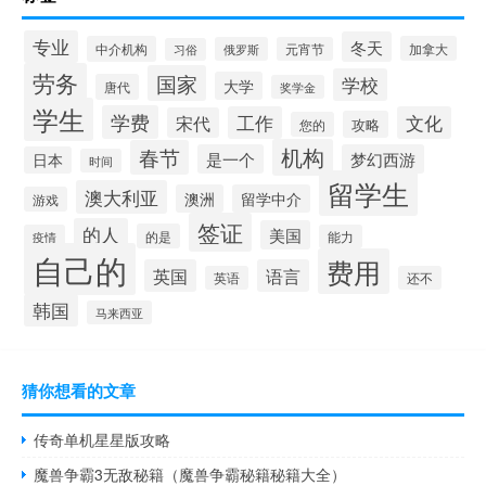
专业
冬天
中介机构
加拿大
俄罗斯
元宵节
习俗
劳务
国家
学校
大学
唐代
奖学金
学生
学费
工作
文化
宋代
攻略
您的
机构
春节
是一个
梦幻西游
日本
时间
留学生
澳大利亚
澳洲
留学中介
游戏
签证
的人
美国
的是
疫情
能力
自己的
费用
英国
语言
英语
还不
韩国
马来西亚
猜你想看的文章
传奇单机星星版攻略
魔兽争霸3无敌秘籍（魔兽争霸秘籍秘籍大全）