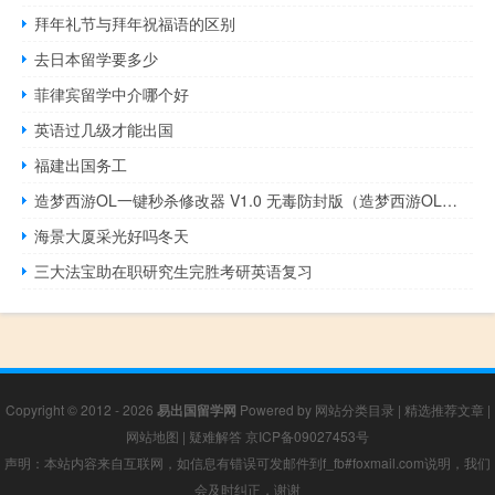
拜年礼节与拜年祝福语的区别
去日本留学要多少
菲律宾留学中介哪个好
英语过几级才能出国
福建出国务工
造梦西游OL一键秒杀修改器 V1.0 无毒防封版（造梦西游OL一键秒杀修改器 V1.0 无毒防封版功能简介）
海景大厦采光好吗冬天
三大法宝助在职研究生完胜考研英语复习
Copyright © 2012 - 2026
易出国留学网
Powered by
网站分类目录
|
精选推荐文章
|
网站地图
|
疑难解答
京ICP备09027453号
声明：本站内容来自互联网，如信息有错误可发邮件到f_fb#foxmail.com说明，我们
会及时纠正，谢谢