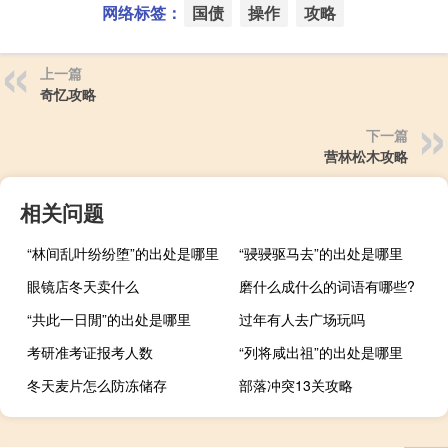
网络标签：
国债
操作
攻略
上一篇
奇忆攻略
下一篇
营林松木攻略
相关问题
“林间乱叶纷纷堕”的出处是哪里
“骎骎驱马去”的出处是哪里
眼镜店冬天卖什么
磨什么成什么的词语有哪些?
“共此一日閒”的出处是哪里
过年有人去广场玩吗
考研准考证报考人数
“列将咸出祖”的出处是哪里
冬天麦片怎么防冻储存
部落冲突13关攻略