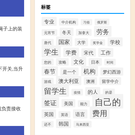
标签
专业
中介机构
俄罗斯
习俗
绳子上的装
劳务
冬天
加拿大
元宵节
国家
学校
大学
唐代
奖学金
学生
学费
工作
宋代
文化
攻略
日本
您的
时间
下开关,当升
机构
春节
是一个
梦幻西游
澳大利亚
澳洲
留学中介
游戏
留学生
的人
的是
疫情
自己的
签证
美国
能力
就负责接收
费用
英国
语言
英语
韩国
还不
马来西亚