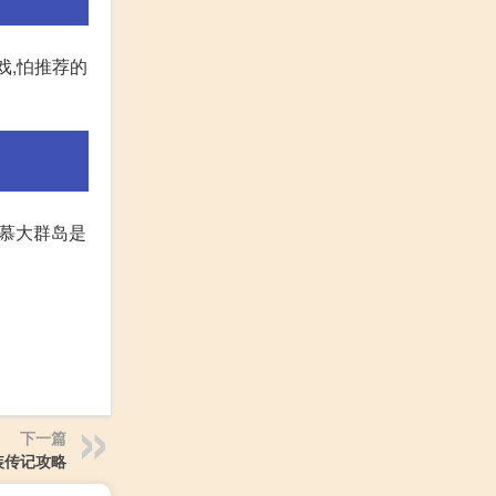
戏,怕推荐的
百 慕大群岛是
下一篇
装传记攻略