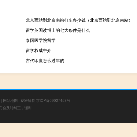
北京西站到北京南站打车多少钱（北京西站到北京南站）
留学英国读博士的七大条件是什么
泰国医学院留学
留学权威中介
古代印度怎么过年的
章
|
网站地图
|
疑难解答
京ICP备09027453号
，我们会及时纠正，谢谢