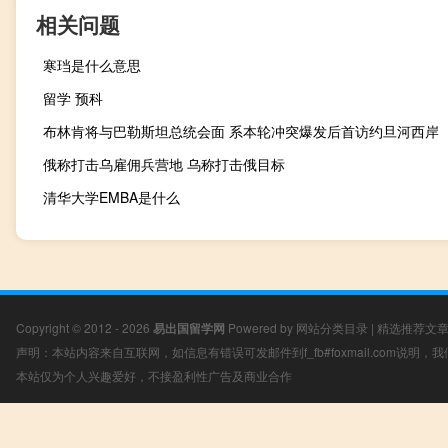
相关问题
寒珰是什么意思
留学 预科
布林肯将与巴勒斯坦总统会面 系本轮冲突爆发后首访约旦河西岸
俄称打击乌雇佣兵营地 乌称打击俄目标
清华大学EMBA是什么
Copyright © 2012 - 2026
易出国留学网
Powered by
网站分类目录
|
精选推荐文
声明：本站内容来自互联网，如信息有错误可发邮件到f_fb#foxmail.com说明
本站仅为个人兴趣爱好，不接盈利性广告及商业合作