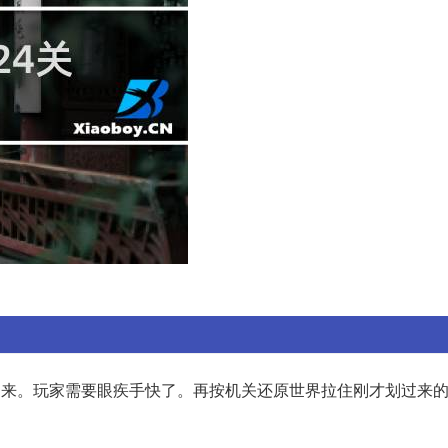
置滑过来。玩家需要眼疾手快了。再按机关还原世界拉住刚才划过来