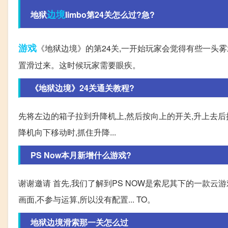
边境
地狱
limbo第24关怎么过?急?
游戏
《地狱边境》的第24关,一开始玩家会觉得有些一头雾
置滑过来。这时候玩家需要眼疾。
《地狱边境》24关通关教程?
先将左边的箱子拉到升降机上,然后按向上的开关,升上去后
降机向下移动时,抓住升降...
PS Now本月新增什么游戏?
谢谢邀请 首先,我们了解到PS NOW是索尼其下的一款
画面,不参与运算,所以没有配置... TO。
地狱边境滑索那一关怎么过