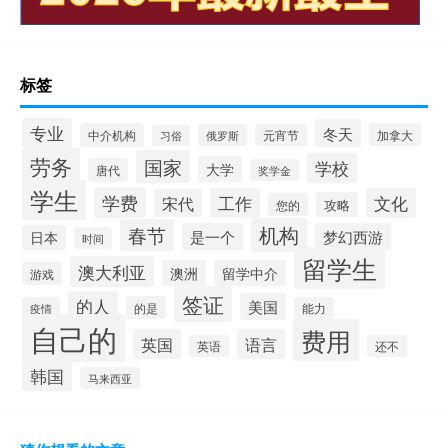
标签
专业
冬天
中介机构
加拿大
俄罗斯
元宵节
习俗
劳务
国家
学校
大学
唐代
奖学金
学生
学费
工作
文化
宋代
攻略
您的
机构
春节
是一个
梦幻西游
日本
时间
留学生
澳大利亚
澳洲
留学中介
游戏
签证
的人
美国
的是
疫情
能力
自己的
费用
英国
语言
英语
还不
韩国
马来西亚