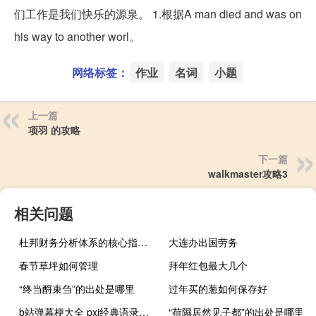
们工作是我们快乐的源泉。 1.根据A man died and was on
his way to another worl。
网络标签：
作业
名词
小题
上一篇
项羽 的攻略
下一篇
walkmaster攻略3
相关问题
杜邦财务分析体系的核心指标是（）。
大连办出国劳务
春节草坪如何管理
拜年红包最大几个
“终当酹束刍”的出处是哪里
过年买的葱如何保存好
b站弹幕梗大全 pxj经典语录什么梗
“荷隰居然见子都”的出处是哪里