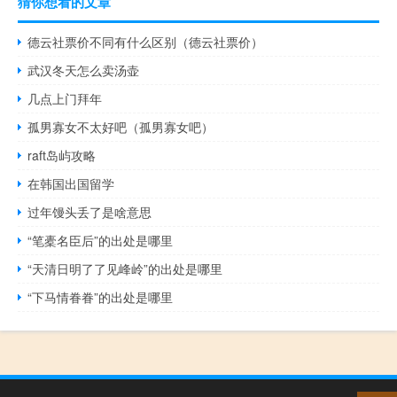
猜你想看的文章
德云社票价不同有什么区别（德云社票价）
武汉冬天怎么卖汤壶
几点上门拜年
孤男寡女不太好吧（孤男寡女吧）
raft岛屿攻略
在韩国出国留学
过年馒头丢了是啥意思
“笔橐名臣后”的出处是哪里
“天清日明了了见峰岭”的出处是哪里
“下马情眷眷”的出处是哪里