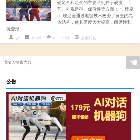
硬足金和足金的主要区别在于硬度、工
艺、外观造型、保值性等方面： 1. 硬度
： 硬足金通过电镀技术改变了黄金的晶
体结构，使其硬度大大提高，耐磨性和
抗变形...
yz
12-23
0
923
文章列表
☚
公告