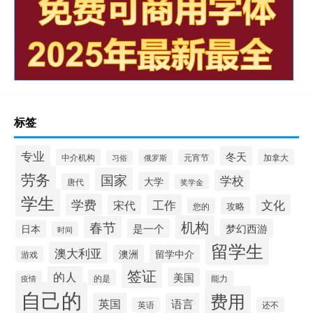
标签
专业
冬天
中介机构
加拿大
俄罗斯
元宵节
习俗
劳务
国家
学校
大学
唐代
奖学金
学生
学费
工作
文化
宋代
攻略
您的
机构
春节
是一个
梦幻西游
日本
时间
留学生
澳大利亚
澳洲
留学中介
游戏
签证
的人
美国
的是
疫情
能力
自己的
费用
英国
语言
英语
还不