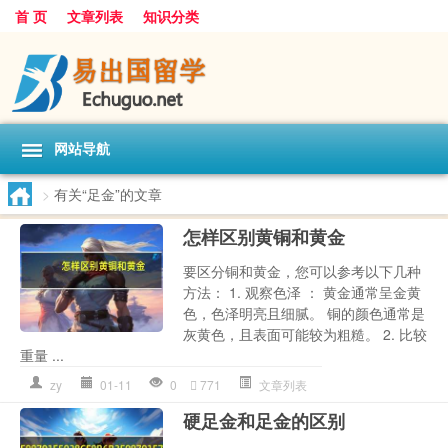
首 页
文章列表
知识分类
网站导航
>
有关“足金”的文章
怎样区别黄铜和黄金
要区分铜和黄金，您可以参考以下几种
方法： 1. 观察色泽 ： 黄金通常呈金黄
色，色泽明亮且细腻。 铜的颜色通常是
灰黄色，且表面可能较为粗糙。 2. 比较
重量 ...
zy
01-11
0
771
文章列表
硬足金和足金的区别