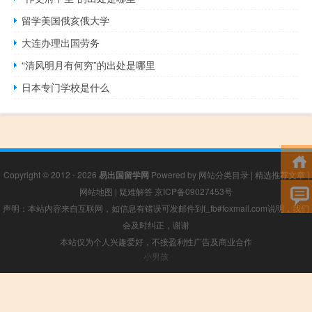
留学美国俄亥俄大学
大连办理出国劳务
“清风明月有何穷”的出处是哪里
日本专门学校是什么
Copyright © 2012 - 2026
易出国留学网
Powered by
网站分类目录
|
精选推荐文章
|
网站地图
|
疑难解答
京ICP备09027453号
声明：本站内容来自互联网，如信息有错误可发邮件到f_fb#foxmail.com说明，我们
会及时纠正，谢谢
本站仅为个人兴趣爱好，不接盈利性广告及商业合作
小男孩