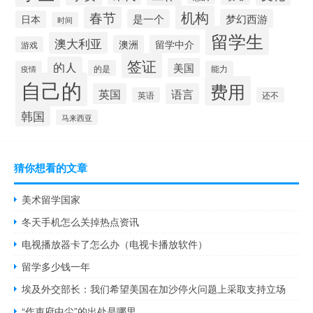
机构
春节
是一个
梦幻西游
日本
时间
留学生
澳大利亚
澳洲
留学中介
游戏
签证
的人
美国
的是
疫情
能力
自己的
费用
英国
语言
英语
还不
韩国
马来西亚
猜你想看的文章
美术留学国家
冬天手机怎么关掉热点资讯
电视播放器卡了怎么办（电视卡播放软件）
留学多少钱一年
埃及外交部长：我们希望美国在加沙停火问题上采取支持立场
“作吏府中尘”的出处是哪里