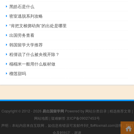
黑皓石是什么
密室逃脱系列攻略
“肯把文梭掷幼舆”的出处是哪里
出国劳务查看
韩国留学大学推荐
程倩说了什么被央视开除？
榻榻米一般用什么板材做
榴莲甜吗
Copyright © 2012 - 2026
易出国留学网
Powered by
网站分类目录
|
精选推荐文章
|
网站地图
|
疑难解答
京ICP备09027453号
声明：本站内容来自互联网，如信息有错误可发邮件到f_fb#foxmail.com说明，我们
会及时纠正，谢谢