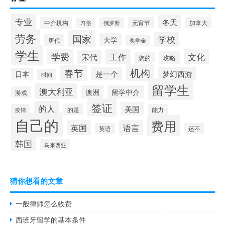
专业
冬天
中介机构
加拿大
俄罗斯
元宵节
习俗
劳务
国家
学校
大学
唐代
奖学金
学生
学费
工作
文化
宋代
攻略
您的
机构
春节
是一个
梦幻西游
日本
时间
留学生
澳大利亚
澳洲
留学中介
游戏
签证
的人
美国
的是
疫情
能力
自己的
费用
英国
语言
英语
还不
韩国
马来西亚
猜你想看的文章
一般律师怎么收费
西班牙留学的基本条件