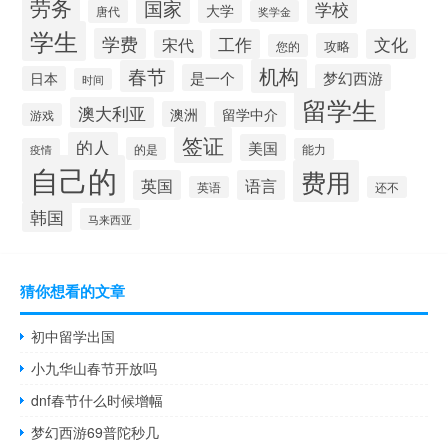
劳务
国家
学校
大学
唐代
奖学金
学生
学费
工作
文化
宋代
攻略
您的
机构
春节
是一个
梦幻西游
日本
时间
留学生
澳大利亚
澳洲
留学中介
游戏
签证
的人
美国
的是
疫情
能力
自己的
费用
英国
语言
英语
还不
韩国
马来西亚
猜你想看的文章
初中留学出国
小九华山春节开放吗
dnf春节什么时候增幅
梦幻西游69普陀秒几