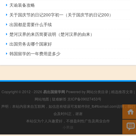
天谕装备攻略
关于国庆节的日记200字初一（关于国庆节的日记200）
出国都是需要什么手续
楚河汉界的来历简要说明（楚河汉界的由来）
出国劳务去哪个国家好
韩国留学的一年费用是多少
Copyright © 2012 - 2026
易出国留学网
Powered by
网站分类目录
|
精选推荐文章
|
网站地图
|
疑难解答
京ICP备09027453号
声明：本站内容来自互联网，如信息有错误可发邮件到f_fb#foxmail.com说明，我们
会及时纠正，谢谢
本站仅为个人兴趣爱好，不接盈利性广告及商业合作
小男孩