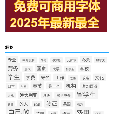
标签
专业
冬天
中介机构
加拿大
俄罗斯
元宵节
习俗
劳务
国家
学校
大学
唐代
奖学金
学生
学费
工作
文化
宋代
攻略
您的
机构
春节
是一个
梦幻西游
日本
时间
留学生
澳大利亚
澳洲
留学中介
游戏
签证
的人
美国
的是
疫情
能力
自己的
费用
英国
语言
英语
还不