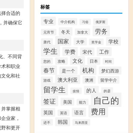
标签
选择合适的
专业
中介机构
，并确保它
俄罗斯
习俗
劳务
冬天
加拿大
元宵节
国家
学校
大学
唐代
奖学金
学生
学费
工作
宋代
化、不同背
文化
攻略
日本
您的
时间
学术和职业
机构
春节
是一个
梦幻西游
的文化和社
澳大利亚
澳洲
留学中介
游戏
留学生
的人
的是
疫情
自己的
签证
美国
能力
，并掌握相
费用
英国
语言
英语
和企业家，
韩国
还不
马来西亚
视野和更开