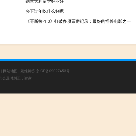
到意大利留学好不好
乡下过年吃什么好呢
《哥斯拉-1.0》打破多项票房纪录：最好的怪兽电影之一
章
|
网站地图
|
疑难解答
京ICP备09027453号
，我们会及时纠正，谢谢