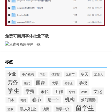
免费可商用字体批量下载
标签
专业
冬天
中介机构
加拿大
俄罗斯
元宵节
习俗
劳务
国家
学校
大学
唐代
奖学金
学生
学费
工作
文化
宋代
攻略
您的
机构
春节
是一个
梦幻西游
日本
时间
留学生
澳大利亚
澳洲
留学中介
游戏