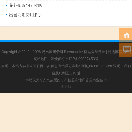
花花传奇147 攻略
出国前期费用多少
Copyright © 2012 - 2026
易出国留学网
Powered by
网站分类目录
|
精选推荐文章
|
网站地图
|
疑难解答
京ICP备09027453号
声明：本站内容来自互联网，如信息有错误可发邮件到f_fb#foxmail.com说明，我们
会及时纠正，谢谢
本站仅为个人兴趣爱好，不接盈利性广告及商业合作
小男孩