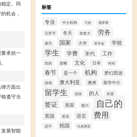
的稳定。同
标签
好的机会，
专业
中介机构
俄罗斯
习俗
劳务
冬天
加拿大
元宵节
国家
学校
大学
唐代
奖学金
学生
学费
需要承担一
工作
宋代
文化
题。
攻略
日本
您的
时间
机构
春节
是一个
梦幻西游
澳大利亚
澳洲
留学中介
游戏
法律方面出
留学生
的人
的是
疫情
严格遵守当
自己的
签证
美国
能力
费用
英国
语言
英语
韩国
还不
马来西亚
，发展智能