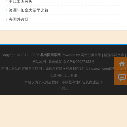
中江出国劳务
澳洲与加拿大留学比较
去国外读研
Copyright © 2012 - 2026
易出国留学网
Powered by
网站分类目录
|
精选推荐文章
|
网站地图
|
疑难解答
京ICP备09027453号
声明：本站内容来自互联网，如信息有错误可发邮件到f_fb#foxmail.com说明，我们
会及时纠正，谢谢
本站仅为个人兴趣爱好，不接盈利性广告及商业合作
小男孩