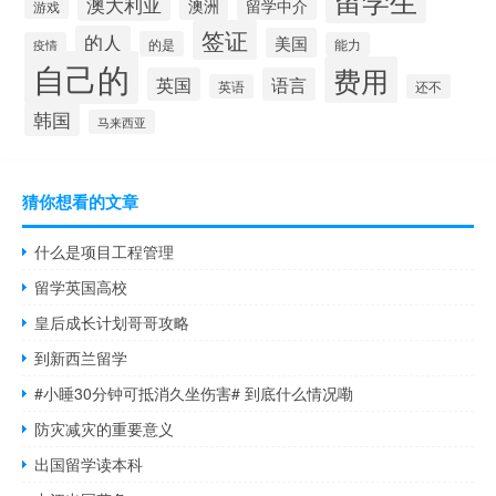
留学生
澳大利亚
澳洲
留学中介
游戏
签证
的人
美国
的是
疫情
能力
自己的
费用
英国
语言
英语
还不
韩国
马来西亚
猜你想看的文章
什么是项目工程管理
留学英国高校
皇后成长计划哥哥攻略
到新西兰留学
#小睡30分钟可抵消久坐伤害# 到底什么情况嘞
防灾减灾的重要意义
出国留学读本科