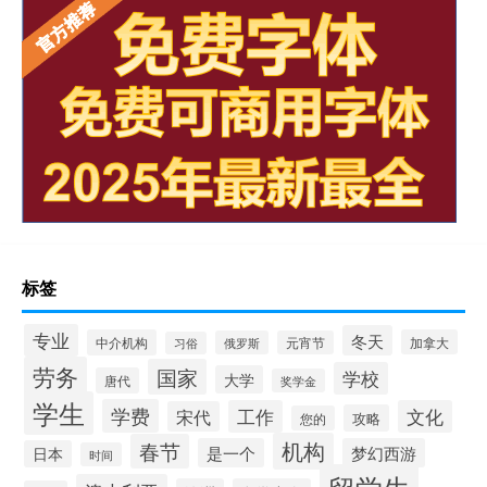
标签
专业
冬天
中介机构
加拿大
俄罗斯
元宵节
习俗
劳务
国家
学校
大学
唐代
奖学金
学生
学费
工作
文化
宋代
攻略
您的
机构
春节
是一个
梦幻西游
日本
时间