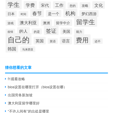
学生
学费
工作
文化
宋代
攻略
您的
机构
春节
是一个
梦幻西游
日本
时间
留学生
澳大利亚
澳洲
留学中介
游戏
签证
的人
美国
的是
疫情
能力
自己的
费用
英国
语言
英语
还不
韩国
马来西亚
猜你想看的文章
f1观看攻略
bios设置在哪里打开（bios设置在哪）
出国劳务新加坡
澳大利亚留学哪里好
“不许人间有”的出处是哪里