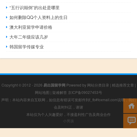
“五行识颠倒”的出处是哪里
如何删除QQ个人资料上的生日
澳大利亚留学申请价格
大年二年级应该几岁
韩国留学传媒专业
Copyright © 2012 - 2026
易出国留学网
Powered by
网站分类目录
|
精选推荐文章
|
网站地图
|
疑难解答
京ICP备09027453号
声明：本站内容来自互联网，如信息有错误可发邮件到f_fb#foxmail.com说明，我们
会及时纠正，谢谢
本站仅为个人兴趣爱好，不接盈利性广告及商业合作
小男孩