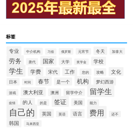
标签
专业
冬天
中介机构
加拿大
俄罗斯
元宵节
习俗
劳务
国家
学校
大学
唐代
奖学金
学生
学费
工作
文化
宋代
攻略
您的
机构
春节
是一个
梦幻西游
日本
时间
留学生
澳大利亚
澳洲
留学中介
游戏
签证
的人
美国
的是
疫情
能力
自己的
费用
英国
语言
英语
还不
韩国
马来西亚