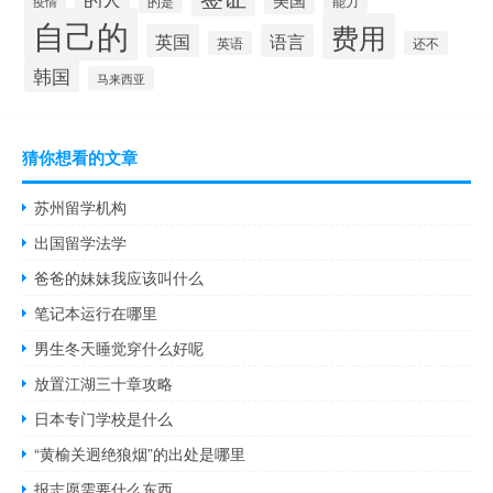
的是
疫情
能力
自己的
费用
英国
语言
英语
还不
韩国
马来西亚
猜你想看的文章
苏州留学机构
出国留学法学
爸爸的妹妹我应该叫什么
笔记本运行在哪里
男生冬天睡觉穿什么好呢
放置江湖三十章攻略
日本专门学校是什么
“黄榆关迥绝狼烟”的出处是哪里
报志愿需要什么东西