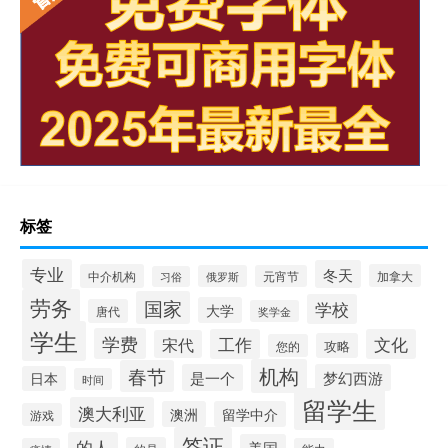
标签
专业
冬天
中介机构
加拿大
俄罗斯
元宵节
习俗
劳务
国家
学校
大学
唐代
奖学金
学生
学费
工作
文化
宋代
攻略
您的
机构
春节
是一个
梦幻西游
日本
时间
留学生
澳大利亚
澳洲
留学中介
游戏
签证
的人
美国