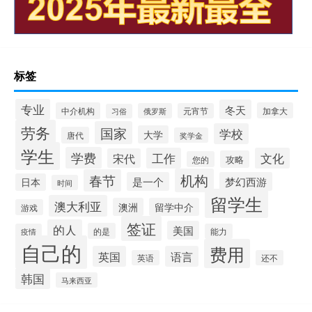
标签
专业
冬天
中介机构
加拿大
俄罗斯
元宵节
习俗
劳务
国家
学校
大学
唐代
奖学金
学生
学费
工作
文化
宋代
攻略
您的
机构
春节
是一个
梦幻西游
日本
时间
留学生
澳大利亚
澳洲
留学中介
游戏
签证
的人
美国
的是
疫情
能力
自己的
费用
英国
语言
英语
还不
韩国
马来西亚