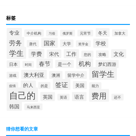
标签
专业
冬天
中介机构
加拿大
俄罗斯
元宵节
习俗
劳务
国家
学校
大学
唐代
奖学金
学生
学费
工作
文化
宋代
攻略
您的
机构
春节
是一个
梦幻西游
日本
时间
留学生
澳大利亚
澳洲
留学中介
游戏
签证
的人
美国
的是
疫情
能力
自己的
费用
英国
语言
英语
还不
韩国
马来西亚
猜你想看的文章