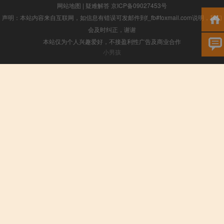
网站地图
|
疑难解答
京ICP备09027453号
声明：本站内容来自互联网，如信息有错误可发邮件到f_fb#foxmail.com说明，我们
会及时纠正，谢谢
本站仅为个人兴趣爱好，不接盈利性广告及商业合作
小男孩