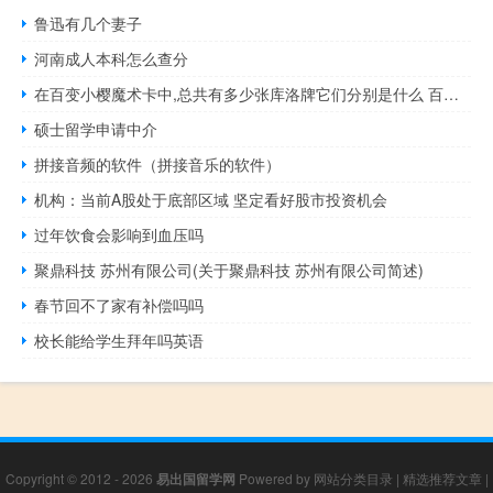
鲁迅有几个妻子
河南成人本科怎么查分
在百变小樱魔术卡中,总共有多少张库洛牌它们分别是什么 百变小樱魔术卡游戏
硕士留学申请中介
拼接音频的软件（拼接音乐的软件）
机构：当前A股处于底部区域 坚定看好股市投资机会
过年饮食会影响到血压吗
聚鼎科技 苏州有限公司(关于聚鼎科技 苏州有限公司简述)
春节回不了家有补偿吗吗
校长能给学生拜年吗英语
Copyright © 2012 - 2026
易出国留学网
Powered by
网站分类目录
|
精选推荐文章
|