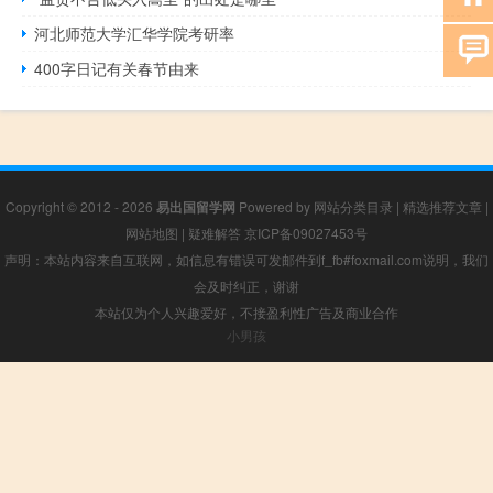
河北师范大学汇华学院考研率
400字日记有关春节由来
Copyright © 2012 - 2026
易出国留学网
Powered by
网站分类目录
|
精选推荐文章
|
网站地图
|
疑难解答
京ICP备09027453号
声明：本站内容来自互联网，如信息有错误可发邮件到f_fb#foxmail.com说明，我们
会及时纠正，谢谢
本站仅为个人兴趣爱好，不接盈利性广告及商业合作
小男孩