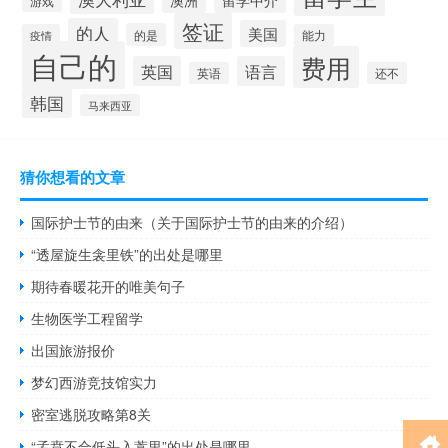
澳洲
留学中介
游戏
签证
的人
美国
的是
疫情
能力
自己的
费用
英国
语言
英语
还不
韩国
马来西亚
猜你想看的文章
国际护士节的由来（关于国际护士节的由来的介绍）
“透屋旋生衾里铁”的出处是哪里
期待春暖花开的唯美句子
生物医学工程留学
出国旅游报价
梦幻西游竞技馆实力
密室逃脱攻略第8关
“孟贲不合低头入蒿里”的出处是哪里