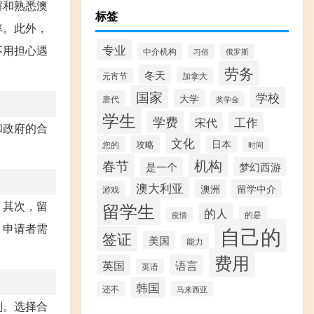
解和熟悉澳
标签
率。此外，
专业
不用担心遇
中介机构
俄罗斯
习俗
劳务
冬天
加拿大
元宵节
国家
学校
大学
唐代
奖学金
学生
学费
工作
宋代
和政府的合
文化
攻略
日本
您的
时间
机构
春节
是一个
梦幻西游
澳大利亚
澳洲
留学中介
游戏
留学生
。其次，留
的人
的是
疫情
，申请者需
自己的
签证
美国
能力
费用
英国
语言
英语
韩国
还不
马来西亚
划。选择合