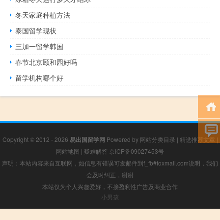
冬天家庭种植方法
泰国留学现状
三加一留学韩国
春节北京颐和园好吗
留学机构哪个好
Copyright © 2012 - 2026
易出国留学网
Powered by
网站分类目录
|
精选推荐文章
|
网站地图
|
疑难解答
京ICP备09027453号
声明：本站内容来自互联网，如信息有错误可发邮件到f_fb#foxmail.com说明，我们
会及时纠正，谢谢
本站仅为个人兴趣爱好，不接盈利性广告及商业合作
小男孩