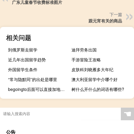
广东儿童春节收费标准图片
下一篇
跟元宵有关的商品
相关问题
到俄罗斯去留学
迪拜劳务出国
近几年出国留学趋势
手游冒险王攻略
外国留学生条件
皮肤科刘晓雁多大年纪
“常与隐默同”的出处是哪里
澳大利亚留学中介哪个好
begoingto后面可以直接加地点吗
树什么开什么的词语有哪些?
☚
公告