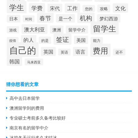
学生
学费
工作
文化
宋代
攻略
您的
机构
春节
是一个
梦幻西游
日本
时间
留学生
澳大利亚
澳洲
留学中介
游戏
签证
的人
美国
的是
疫情
能力
自己的
费用
英国
语言
英语
还不
韩国
马来西亚
猜你想看的文章
高中去日本留学
澳洲留学到的费用
专业硕士考前多久备考比较好
南京有名的留学中介
冰箱冬天运行多久才结冰