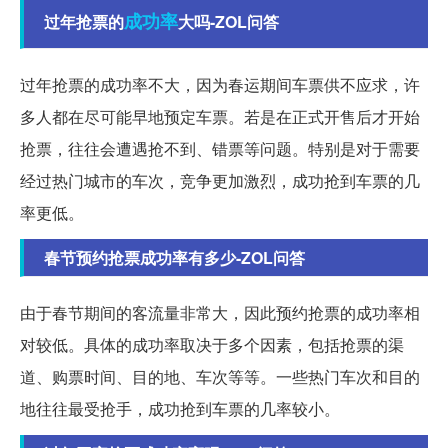
成功率
过年抢票的
大吗-ZOL问答
过年抢票的成功率不大，因为春运期间车票供不应求，许
多人都在尽可能早地预定车票。若是在正式开售后才开始
抢票，往往会遭遇抢不到、错票等问题。特别是对于需要
经过热门城市的车次，竞争更加激烈，成功抢到车票的几
率更低。
春节预约抢票成功率有多少-ZOL问答
由于春节期间的客流量非常大，因此预约抢票的成功率相
对较低。具体的成功率取决于多个因素，包括抢票的渠
道、购票时间、目的地、车次等等。一些热门车次和目的
地往往最受抢手，成功抢到车票的几率较小。