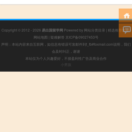
Copyright © 2012 - 2026
易出国留学网
Powered by
网站分类目录
|
精选推荐文章
|
网站地图
|
疑难解答
京ICP备09027453号
声明：本站内容来自互联网，如信息有错误可发邮件到f_fb#foxmail.com说明，我们
会及时纠正，谢谢
本站仅为个人兴趣爱好，不接盈利性广告及商业合作
小男孩