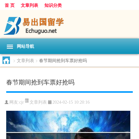
首 页
文章列表
知识分类
网站导航
>
文章列表
>
春节期间抢到车票好抢吗
春节期间抢到车票好抢吗
文章列表
网友:
cjr
2024-02-15 10:20:16