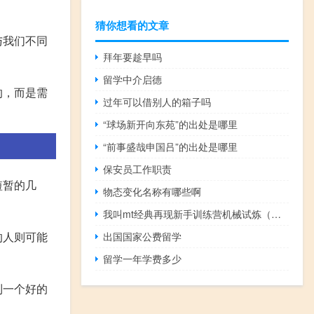
猜你想看的文章
与我们不同
拜年要趁早吗
留学中介启德
的，而是需
过年可以借别人的箱子吗
“球场新开向东苑”的出处是哪里
“前事盛哉申国吕”的出处是哪里
保安员工作职责
短暂的几
物态变化名称有哪些啊
我叫mt经典再现新手训练营机械试炼（赛尔号新手训练营谱尼怎么打）
的人则可能
出国国家公费留学
留学一年学费多少
到一个好的