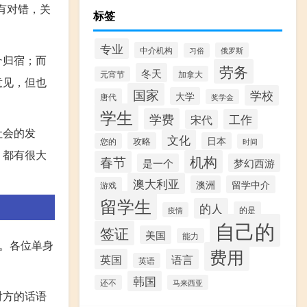
有对错，关
标签
专业
中介机构
俄罗斯
习俗
个归宿；而
劳务
冬天
加拿大
元宵节
意见，但也
国家
学校
大学
唐代
奖学金
学生
学费
工作
宋代
社会的发
文化
攻略
日本
您的
时间
，都有很大
机构
春节
是一个
梦幻西游
澳大利亚
澳洲
留学中介
游戏
留学生
的人
的是
疫情
自己的
签证
美国
能力
。各位单身
费用
英国
语言
英语
韩国
还不
马来西亚
对方的话语