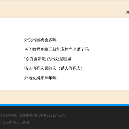
外贸出国机会多吗
考了教师资格证就能应聘当老师了吗
“众卉含新滋”的出处是哪里
猎人假死宏跟随宏（猎人假死宏）
外地女婿来拜年吗
章
|
网站地图
|
疑难解答
京ICP备09027453号
，我们会及时纠正，谢谢