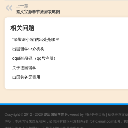
上一篇
遵义宝源春节旅游攻略图
相关问题
“绿鬟深小院”的出处是哪里
出国留学中介机构
qq邮箱登录（qq号注册）
关于德国留学
出国劳务无费用
Copyright © 2012 - 2026
易出国留学网
Powered by
网站分类目录
|
精选推荐文
声明：本站内容来自互联网，如信息有错误可发邮件到f_fb#foxmail.com说明
本站仅为个人兴趣爱好，不接盈利性广告及商业合作