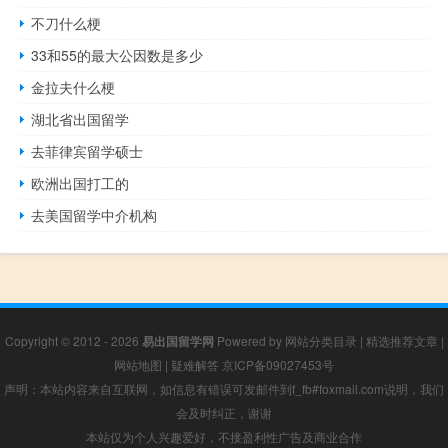
不刀什么梗
33和55的最大公因数是多少
金拉夫什么梗
湖北省出国留学
去菲律宾留学硕士
欧洲出国打工的
去美国留学中介机构
Copyright © 2012 - 2026
易出国留学网
Powered by
网站分类目录
|
精选推荐文章
|
网站地图
|
疑难解答
京ICP备09027453号
声明：本站内容来自互联网，如信息有错误可发邮件到f_fb#foxmail.com说明，我们
会及时纠正，谢谢
本站仅为个人兴趣爱好，不接盈利性广告及商业合作