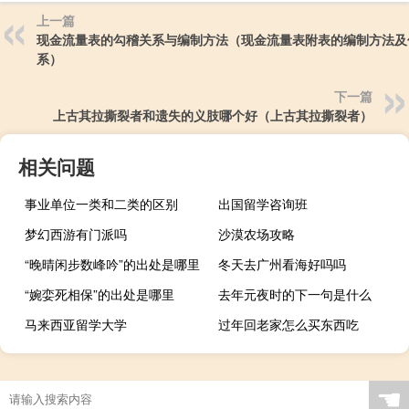
上一篇
现金流量表的勾稽关系与编制方法（现金流量表附表的编制方法及
系）
下一篇
上古其拉撕裂者和遗失的义肢哪个好（上古其拉撕裂者）
相关问题
事业单位一类和二类的区别
出国留学咨询班
梦幻西游有门派吗
沙漠农场攻略
“晚晴闲步数峰吟”的出处是哪里
冬天去广州看海好吗吗
“婉娈死相保”的出处是哪里
去年元夜时的下一句是什么
马来西亚留学大学
过年回老家怎么买东西吃
☚