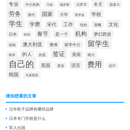
专业
冬天
中介机构
加拿大
俄罗斯
元宵节
习俗
劳务
国家
学校
大学
唐代
奖学金
学生
学费
工作
文化
宋代
攻略
您的
机构
春节
是一个
梦幻西游
日本
时间
留学生
澳大利亚
澳洲
留学中介
游戏
签证
的人
美国
的是
疫情
能力
自己的
费用
英国
语言
英语
还不
韩国
马来西亚
猜你想看的文章
过年鞋子品牌有哪些品牌
日本专门学校是什么
军人出国