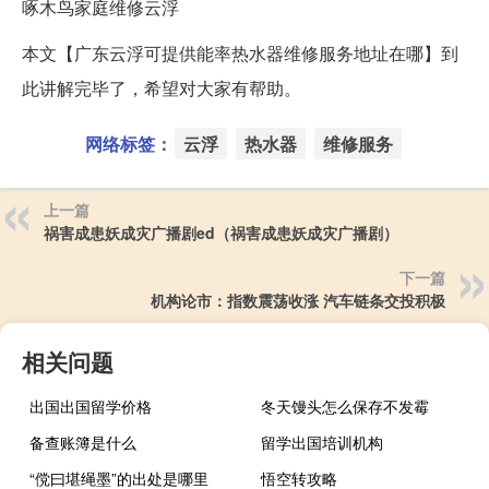
啄木鸟家庭维修云浮
本文【广东云浮可提供能率热水器维修服务地址在哪】到
此讲解完毕了，希望对大家有帮助。
网络标签：
云浮
热水器
维修服务
上一篇
祸害成患妖成灾广播剧ed（祸害成患妖成灾广播剧）
下一篇
机构论市：指数震荡收涨 汽车链条交投积极
相关问题
出国出国留学价格
冬天馒头怎么保存不发霉
备查账簿是什么
留学出国培训机构
“傥曰堪绳墨”的出处是哪里
悟空转攻略