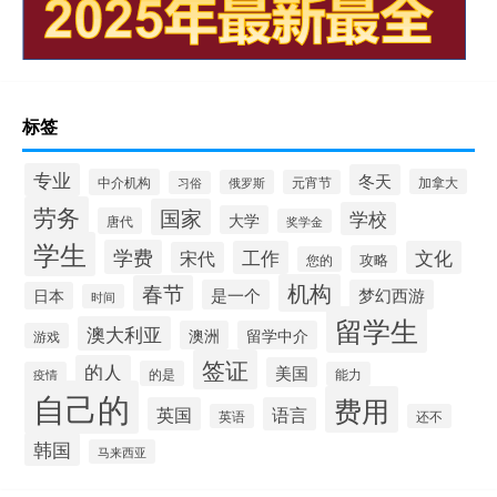
标签
专业
冬天
中介机构
加拿大
俄罗斯
元宵节
习俗
劳务
国家
学校
大学
唐代
奖学金
学生
学费
工作
文化
宋代
攻略
您的
机构
春节
是一个
梦幻西游
日本
时间
留学生
澳大利亚
澳洲
留学中介
游戏
签证
的人
美国
的是
疫情
能力
自己的
费用
英国
语言
英语
还不
韩国
马来西亚