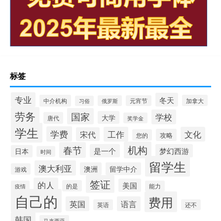
标签
专业
冬天
中介机构
加拿大
俄罗斯
元宵节
习俗
劳务
国家
学校
大学
唐代
奖学金
学生
学费
工作
文化
宋代
攻略
您的
机构
春节
是一个
梦幻西游
日本
时间
留学生
澳大利亚
澳洲
留学中介
游戏
签证
的人
美国
的是
疫情
能力
自己的
费用
英国
语言
英语
还不
韩国
马来西亚