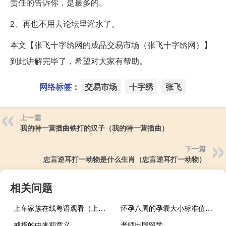
责任的告诉你，是最多的。
2、再也不用去论坛里灌水了。
本文【张飞十字绣网的成品交易市场（张飞十字绣网）】
到此讲解完毕了，希望对大家有帮助。
网络标签：
交易市场
十字绣
张飞
上一篇
我的特一营插曲铁打的汉子（我的特一营插曲）
下一篇
忠言逆耳打一动物是什么生肖（忠言逆耳打一动物）
相关问题
上车家族在线粤语观看（上车不落则著作体中何如则秘书）
怀孕八周的孕囊大小标准值（8周孕囊大小看性别公式）
戒指的由来和意义
老师出国留学