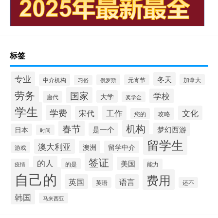
标签
专业
冬天
中介机构
加拿大
俄罗斯
元宵节
习俗
劳务
国家
学校
大学
唐代
奖学金
学生
学费
工作
文化
宋代
攻略
您的
机构
春节
是一个
梦幻西游
日本
时间
留学生
澳大利亚
澳洲
留学中介
游戏
签证
的人
美国
的是
疫情
能力
自己的
费用
英国
语言
英语
还不
韩国
马来西亚