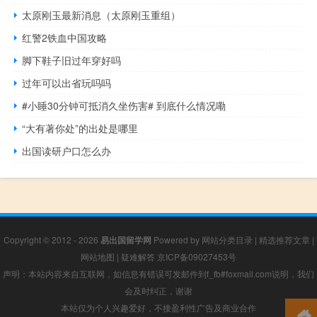
太原刚玉最新消息（太原刚玉重组）
红警2铁血中国攻略
脚下鞋子旧过年穿好吗
过年可以出省玩吗吗
#小睡30分钟可抵消久坐伤害# 到底什么情况嘞
“大有著你处”的出处是哪里
出国读研户口怎么办
Copyright © 2012 - 2026
易出国留学网
Powered by
网站分类目录
|
精选推荐文章
|
网站地图
|
疑难解答
京ICP备09027453号
声明：本站内容来自互联网，如信息有错误可发邮件到f_fb#foxmail.com说明，我们
会及时纠正，谢谢
本站仅为个人兴趣爱好，不接盈利性广告及商业合作