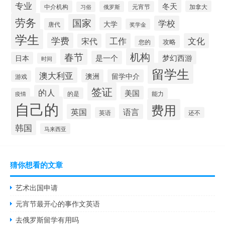
专业
冬天
中介机构
加拿大
俄罗斯
元宵节
习俗
劳务
国家
学校
大学
唐代
奖学金
学生
学费
工作
文化
宋代
攻略
您的
机构
春节
是一个
梦幻西游
日本
时间
留学生
澳大利亚
澳洲
留学中介
游戏
签证
的人
美国
的是
疫情
能力
自己的
费用
英国
语言
英语
还不
韩国
马来西亚
猜你想看的文章
艺术出国申请
元宵节最开心的事作文英语
去俄罗斯留学有用吗