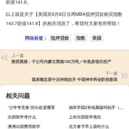
前值141.9。
以上就是关于【美国至9月8日当周MBA抵押贷款购买指数
143.7前值141.9】的相关消息了，希望对大家有所帮助！
网络标签：
抵押贷款
指数
美国
上一篇
陕西黑猫：子公司内蒙古黑猫100万吨／年焦炭项目投产
下一篇
煤炭概念股午后持续拉升 中国神华再创阶段新高
相关问题
“少年争竞春”的出处是哪里
崩坏学园2有电脑版吗知乎（崩坏学园2有电脑版吗）
出国留学考什么
上外出国留学项目
澳洲出国费用留学
北方春节早上该吃什么