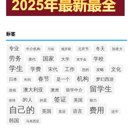
标签
专业
冬天
中介机构
加拿大
俄罗斯
元宵节
习俗
劳务
国家
学校
大学
唐代
奖学金
学生
学费
工作
文化
宋代
攻略
您的
机构
春节
是一个
梦幻西游
日本
时间
留学生
澳大利亚
澳洲
留学中介
游戏
签证
的人
美国
的是
疫情
能力
自己的
费用
英国
语言
英语
还不
韩国
马来西亚