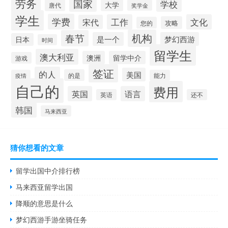
劳务
国家
学校
大学
唐代
奖学金
学生
学费
工作
文化
宋代
攻略
您的
机构
春节
是一个
梦幻西游
日本
时间
留学生
澳大利亚
澳洲
留学中介
游戏
签证
的人
美国
的是
疫情
能力
自己的
费用
英国
语言
英语
还不
韩国
马来西亚
猜你想看的文章
留学出国中介排行榜
马来西亚留学出国
降顺的意思是什么
梦幻西游手游坐骑任务