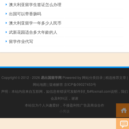
澳大利亚留学生签证怎么办理
出国可以带香肠吗
澳大利亚留学一年多少人民币
武新花园适合多大年龄的人
留学作业代写
Copyright © 2012 - 2026
易出国留学网
Powered by
网站分类目录
|
精选推荐文章
|
网站地图
|
疑难解答
京ICP备09027453号
声明：本站内容来自互联网，如信息有错误可发邮件到f_fb#foxmail.com说明，我们
会及时纠正，谢谢
本站仅为个人兴趣爱好，不接盈利性广告及商业合作
小男孩