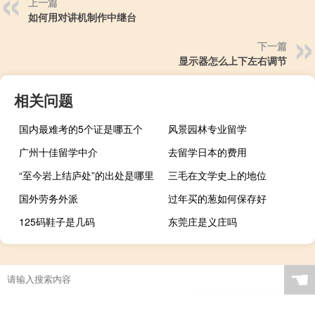
上一篇
如何用对讲机制作中继台
下一篇
显示器怎么上下左右调节
相关问题
国内最难考的5个证是哪五个
风景园林专业留学
广州十佳留学中介
去留学日本的费用
“至今岩上结庐处”的出处是哪里
三毛在文学史上的地位
国外劳务外派
过年买的葱如何保存好
125码鞋子是几码
东莞庄是义庄吗
☚