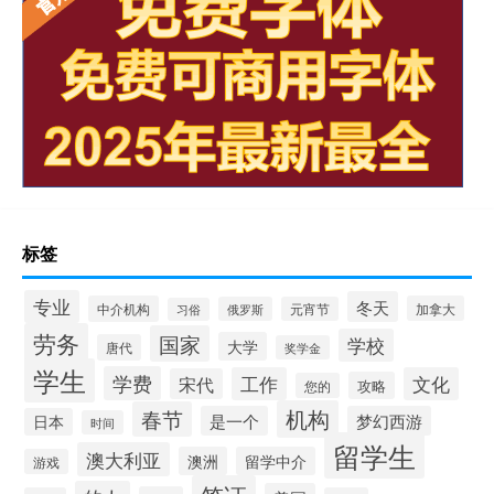
标签
专业
冬天
中介机构
加拿大
俄罗斯
元宵节
习俗
劳务
国家
学校
大学
唐代
奖学金
学生
学费
工作
文化
宋代
攻略
您的
机构
春节
是一个
梦幻西游
日本
时间
留学生
澳大利亚
澳洲
留学中介
游戏