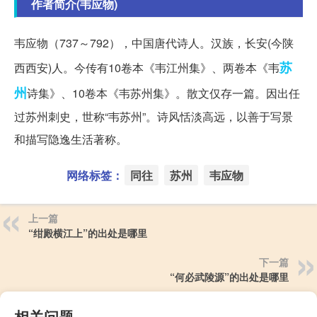
作者简介(韦应物)
韦应物（737～792），中国唐代诗人。汉族，长安(今陕
苏
西西安)人。今传有10卷本《韦江州集》、两卷本《韦
州
诗集》、10卷本《韦苏州集》。散文仅存一篇。因出任
过苏州刺史，世称“韦苏州”。诗风恬淡高远，以善于写景
和描写隐逸生活著称。
网络标签：
同往
苏州
韦应物
上一篇
“绀殿横江上”的出处是哪里
下一篇
“何必武陵源”的出处是哪里
相关问题