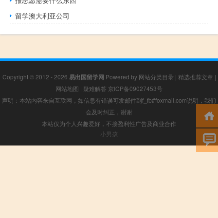
报志愿需要什么东西
留学澳大利亚公司
Copyright © 2012 - 2026
易出国留学网
Powered by
网站分类目录
|
精选推荐文章
|
网站地图
|
疑难解答
京ICP备09027453号
声明：本站内容来自互联网，如信息有错误可发邮件到f_fb#foxmail.com说明，我们
会及时纠正，谢谢
本站仅为个人兴趣爱好，不接盈利性广告及商业合作
小男孩