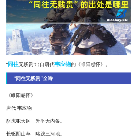
同往
韦应物
“
无贱贵”出自唐代
的《睢阳感怀》。
“同往无贱贵”全诗
《睢阳感怀》
唐代 韦应物
豺虎犯天纲，升平无内备。
长驱阴山卒，略践三河地。