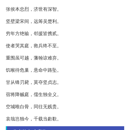
张侯本忠烈，济世有深智。
坚壁梁宋间，远筹吴楚利。
穷年方绝输，邻援皆携贰。
使者哭其庭，救兵终不至。
重围虽可越，藩翰谅难弃。
饥喉待危巢，悬命中路坠。
甘从锋刃毙，莫夺坚贞志。
宿将降贼庭，儒生独全义。
空城唯白骨，同往无贱贵。
哀哉岂独今，千载当歔欷。