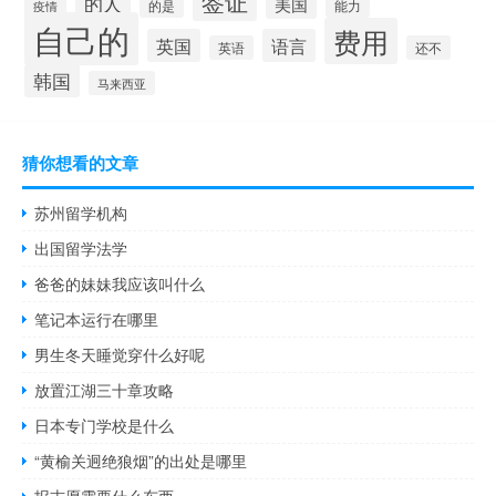
签证
的人
美国
的是
疫情
能力
自己的
费用
英国
语言
英语
还不
韩国
马来西亚
猜你想看的文章
苏州留学机构
出国留学法学
爸爸的妹妹我应该叫什么
笔记本运行在哪里
男生冬天睡觉穿什么好呢
放置江湖三十章攻略
日本专门学校是什么
“黄榆关迥绝狼烟”的出处是哪里