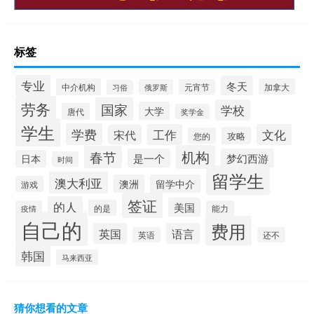
标签
专业
冬天
中介机构
加拿大
俄罗斯
元宵节
习俗
劳务
国家
学校
大学
唐代
奖学金
学生
学费
工作
文化
宋代
攻略
您的
机构
春节
是一个
梦幻西游
日本
时间
留学生
澳大利亚
澳洲
留学中介
游戏
签证
的人
美国
的是
疫情
能力
自己的
费用
英国
语言
英语
还不
韩国
马来西亚
猜你想看的文章