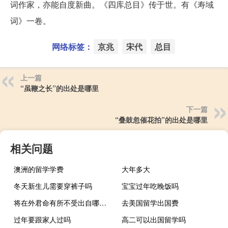
词作家，亦能自度新曲。《四库总目》传于世。有《寿域
词》一卷。
网络标签：
京兆
宋代
总目
上一篇
“虽鞭之长”的出处是哪里
下一篇
“叠鼓忽催花拍”的出处是哪里
相关问题
澳洲的留学学费
大年多大
冬天新生儿需要穿裤子吗
宝宝过年吃晚饭吗
将在外君命有所不受出自哪个兵法
去美国留学出国费
过年要跟家人过吗
高二可以出国留学吗