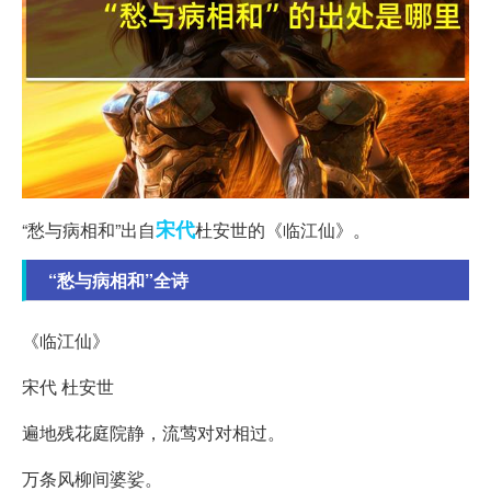
宋代
“愁与病相和”出自
杜安世的《临江仙》。
“愁与病相和”全诗
《临江仙》
宋代 杜安世
遍地残花庭院静，流莺对对相过。
万条风柳间婆娑。