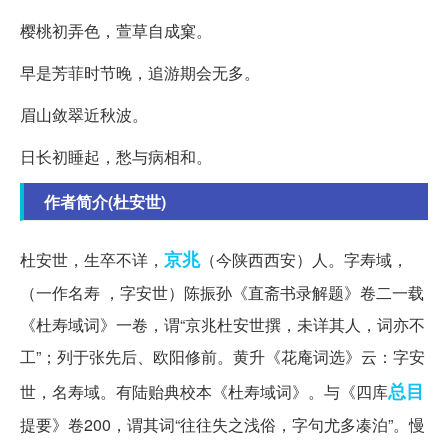
樱桃初弄色，萱草自成窠。
早是芳菲时节晚，追游期会无多。
眉山敛翠近秋波。
日长初睡起，愁与病相和。
作者简介(杜安世)
京兆
杜安世，生卒不详，
（今陕西西安）人。字寿域，
（一作名寿 ，字安世）陈振孙《直斋书录解题》卷二一载
《杜寿域词》一卷，谓“京兆杜安世撰，未详其人，词亦不
工”；列于张先后、欧阳修前。黄升《花庵词选》云：字安
总目
世，名寿域。有陆贻典校本《杜寿域词》。与《四库
提要》卷200，谓其词“往往失之浅俗，字句尤多凑泊”。慢