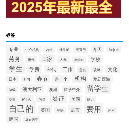
标签
专业
冬天
中介机构
加拿大
俄罗斯
元宵节
习俗
劳务
国家
学校
大学
唐代
奖学金
学生
学费
工作
文化
宋代
攻略
您的
机构
春节
是一个
梦幻西游
日本
时间
留学生
澳大利亚
澳洲
留学中介
游戏
签证
的人
美国
的是
疫情
能力
自己的
费用
英国
语言
英语
还不
韩国
马来西亚