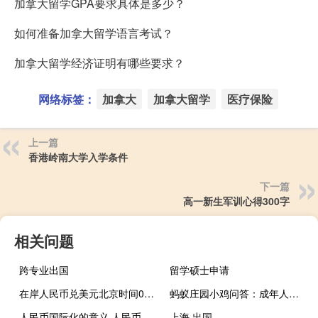
加拿大留学GPA要求具体是多少？
如何准备加拿大留学语言考试？
加拿大留学经济证明有哪些要求？
网络标签：
加拿大
加拿大留学
医疗保险
上一篇
香港岭南大学入学条件
下一篇
高一新生军训心得300字
相关问题
跨专业出国
留学硕士申请
在岸人民币兑美元北京时间03:00收报7.2816较上一交易日夜盘收盘涨39点成交量418.83亿美元
蚂蚁庄园小鸡问答：成年人更容易患龋齿吗
人民币国际化的意义 人民币国际化再下一城
上海 出国