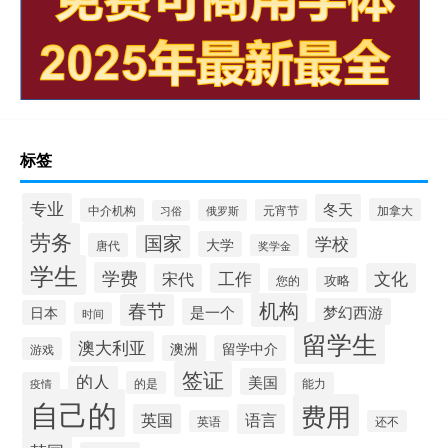
标签
专业
冬天
中介机构
加拿大
俄罗斯
元宵节
习俗
劳务
国家
学校
大学
唐代
奖学金
学生
学费
工作
文化
宋代
攻略
您的
机构
春节
是一个
梦幻西游
日本
时间
留学生
澳大利亚
澳洲
留学中介
游戏
签证
的人
美国
的是
疫情
能力
自己的
费用
英国
语言
英语
还不