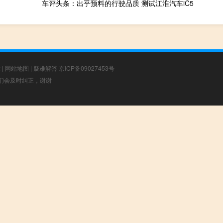
车评头条：出乎预料的行驶品质 测试江淮汽车iC5
章
|
网站地图
|
疑难解答
京ICP备09027453号
，我们会及时纠正，谢谢