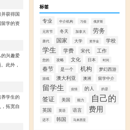
标签
习并获得国
专业
中介机构
俄罗斯
习俗
国留学的资
劳务
冬天
加拿大
元宵节
国家
学校
大学
唐代
奖学金
学生
学费
工作
宋代
己的兴趣爱
文化
攻略
日本
您的
时间
题。此外，
机构
春节
是一个
梦幻西游
澳大利亚
澳洲
留学中介
游戏
留学生
的人
的是
疫情
自己的
培养学生的
签证
美国
能力
人，拓宽自
费用
英国
语言
英语
韩国
还不
马来西亚