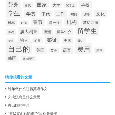
劳务
国家
学校
大学
唐代
奖学金
学生
学费
工作
文化
宋代
攻略
您的
机构
春节
是一个
梦幻西游
日本
时间
留学生
澳大利亚
澳洲
留学中介
游戏
签证
的人
美国
的是
疫情
能力
自己的
费用
英国
语言
英语
还不
韩国
马来西亚
猜你想看的文章
过年做什么短篇英语作文
久病沉疴是什么意思
办出国的中介
“萦馺娑而欸駘烫”的出处是哪里