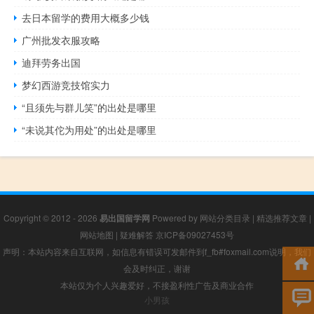
去日本留学的费用大概多少钱
广州批发衣服攻略
迪拜劳务出国
梦幻西游竞技馆实力
“且须先与群儿笑”的出处是哪里
“未说其佗为用处”的出处是哪里
Copyright © 2012 - 2026
易出国留学网
Powered by
网站分类目录
|
精选推荐文章
|
网站地图
|
疑难解答
京ICP备09027453号
声明：本站内容来自互联网，如信息有错误可发邮件到f_fb#foxmail.com说明，我们
会及时纠正，谢谢
本站仅为个人兴趣爱好，不接盈利性广告及商业合作
小男孩