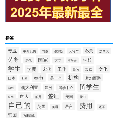
标签
专业
冬天
中介机构
加拿大
俄罗斯
元宵节
习俗
劳务
国家
学校
大学
唐代
奖学金
学生
学费
工作
文化
宋代
攻略
您的
机构
春节
是一个
梦幻西游
日本
时间
留学生
澳大利亚
澳洲
留学中介
游戏
签证
的人
美国
的是
疫情
能力
自己的
费用
英国
语言
英语
还不
韩国
马来西亚