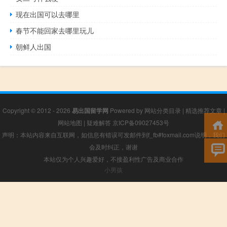
现在出国可以去哪里
春节不能回家去哪里玩儿
朝鲜人出国
Copyright © 2012 - 2026
易出国留学网
Powered by
网站分类目录
|
精选推荐文章
|
网站地图
|
疑难解答
京ICP备09027453号
声明：本站内容来自互联网，如信息有错误可发邮件到f_fb#foxmail.com说明，我们
会及时纠正，谢谢
本站仅为个人兴趣爱好，不接盈利性广告及商业合作
小男孩