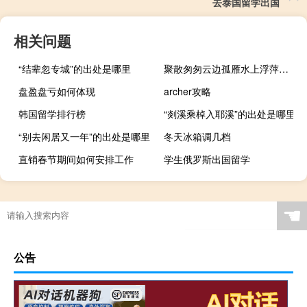
去泰国留学出国
相关问题
“结辈忽专城”的出处是哪里
聚散匆匆云边孤雁水上浮萍是什么意思（浮萍是什么意思）
盘盈盘亏如何体现
archer攻略
韩国留学排行榜
“剡溪乘棹入耶溪”的出处是哪里
“别去闲居又一年”的出处是哪里
冬天冰箱调几档
直销春节期间如何安排工作
学生俄罗斯出国留学
☚
公告