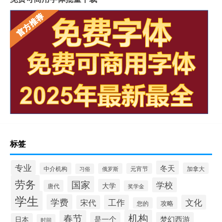
标签
专业
冬天
中介机构
加拿大
俄罗斯
元宵节
习俗
劳务
国家
学校
大学
唐代
奖学金
学生
学费
工作
文化
宋代
攻略
您的
机构
春节
是一个
梦幻西游
日本
时间