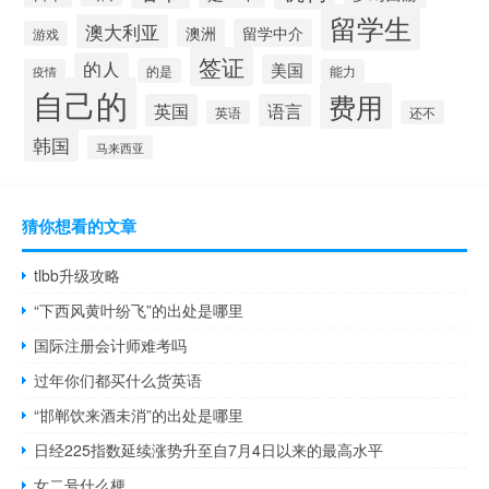
留学生
澳大利亚
澳洲
留学中介
游戏
签证
的人
美国
的是
疫情
能力
自己的
费用
英国
语言
英语
还不
韩国
马来西亚
猜你想看的文章
tlbb升级攻略
“下西风黄叶纷飞”的出处是哪里
国际注册会计师难考吗
过年你们都买什么货英语
“邯郸饮来酒未消”的出处是哪里
日经225指数延续涨势升至自7月4日以来的最高水平
女二号什么梗