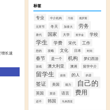
标签
专业
中介机构
俄罗斯
习俗
劳务
冬天
加拿大
元宵节
国家
学校
大学
唐代
奖学金
学生
学费
工作
宋代
文化
攻略
日本
您的
时间
资增长速
机构
春节
是一个
梦幻西游
澳大利亚
澳洲
留学中介
游戏
留学生
的人
的是
疫情
自己的
签证
美国
能力
费用
英国
语言
英语
韩国
还不
马来西亚