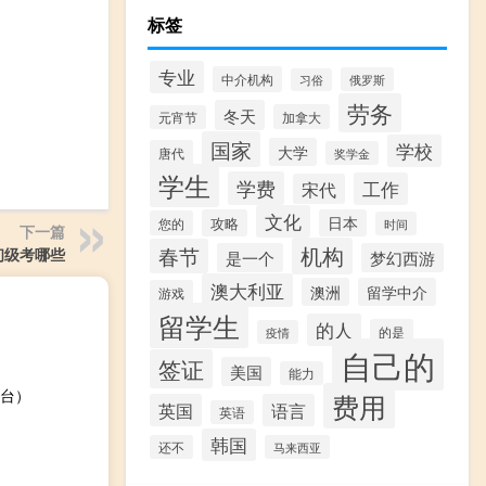
标签
专业
中介机构
俄罗斯
习俗
劳务
冬天
加拿大
元宵节
国家
学校
大学
唐代
奖学金
学生
学费
工作
宋代
文化
攻略
日本
您的
时间
下一篇
机构
春节
初级考哪些
是一个
梦幻西游
澳大利亚
澳洲
留学中介
游戏
留学生
的人
的是
疫情
自己的
签证
美国
能力
台）
费用
英国
语言
英语
韩国
还不
马来西亚