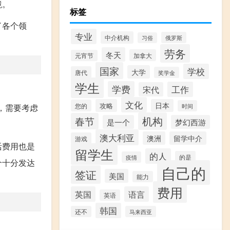
境。
标签
了各个领
专业
中介机构
俄罗斯
习俗
劳务
冬天
加拿大
元宵节
国家
学校
大学
唐代
奖学金
学生
学费
工作
宋代
文化
攻略
日本
您的
时间
，需要考虑
机构
春节
是一个
梦幻西游
澳大利亚
澳洲
留学中介
游戏
活费用也是
留学生
的人
的是
疫情
个十分发达
自己的
签证
美国
能力
费用
英国
语言
英语
韩国
还不
马来西亚