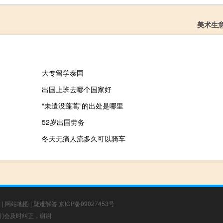
美术生
大专留学泰国
出国上班去哪个国家好
“未遣没蓬蒿”的出处是哪里
52岁出国劳务
冬天无痛人流多久可以骑车
章
|
网站地图
|
疑难解答
京ICP备09027453号
，我们会及时纠正，谢谢