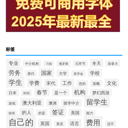
标签
专业
冬天
中介机构
加拿大
俄罗斯
元宵节
习俗
劳务
国家
学校
大学
唐代
奖学金
学生
学费
工作
文化
宋代
攻略
您的
机构
春节
是一个
梦幻西游
日本
时间
留学生
澳大利亚
澳洲
留学中介
游戏
签证
的人
美国
的是
疫情
能力
自己的
费用
英国
语言
英语
还不