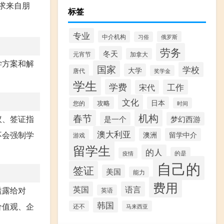
求来自朋
标签
专业
中介机构
俄罗斯
习俗
劳务
冬天
加拿大
元宵节
学方案和解
国家
学校
大学
唐代
奖学金
。
学生
学费
工作
宋代
文化
攻略
日本
您的
时间
机构
春节
议、签证指
是一个
梦幻西游
澳大利亚
不会强制学
澳洲
留学中介
游戏
留学生
的人
的是
疫情
自己的
签证
美国
能力
费用
英国
语言
透露给对
英语
韩国
价值观、企
还不
马来西亚