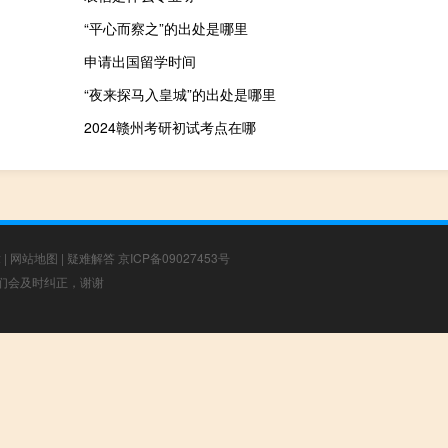
“平心而察之”的出处是哪里
申请出国留学时间
“夜来探马入皇城”的出处是哪里
2024赣州考研初试考点在哪
章
|
网站地图
|
疑难解答
京ICP备09027453号
，我们会及时纠正，谢谢