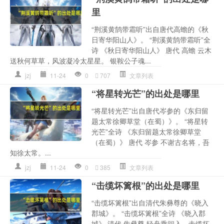
里
“荆溪黄鹄带霜听”出自唐代高蟾的《秋
日寄华阳山人》。 “荆溪黄鹄带霜听”全
诗 《秋日寄华阳山人》 唐代 高蟾 云木
送秋何草草，风波凝冷太星星。 银鞍公子魂...
jzj
11-24
0
707
文章列表
“将星转光芒”的出处是哪里
“将星转光芒”出自唐代岑参的《东归留
题太常徐卿草堂（在蜀）》。 “将星转
光芒”全诗 《东归留题太常徐卿草堂
（在蜀）》 唐代 岑参 不谢古名将，吾
知徐太常。...
jzj
11-24
0
385
文章列表
“击缆坏篱根”的出处是哪里
“击缆坏篱根”出自清代朱彝尊的《晓入
郡城》。 “击缆坏篱根”全诗 《晓入郡
城》 清代 朱彝尊 轻舟乘间入，击缆坏