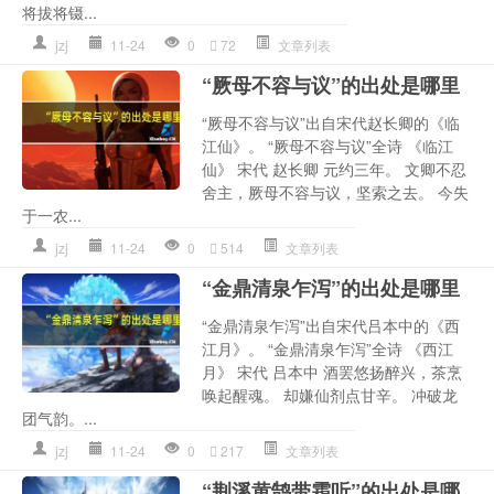
将拔将镊...
jzj
11-24
0
72
文章列表
“厥母不容与议”的出处是哪里
“厥母不容与议”出自宋代赵长卿的《临
江仙》。 “厥母不容与议”全诗 《临江
仙》 宋代 赵长卿 元约三年。 文卿不忍
舍主，厥母不容与议，坚索之去。 今失
于一农...
jzj
11-24
0
514
文章列表
“金鼎清泉乍泻”的出处是哪里
“金鼎清泉乍泻”出自宋代吕本中的《西
江月》。 “金鼎清泉乍泻”全诗 《西江
月》 宋代 吕本中 酒罢悠扬醉兴，茶烹
唤起醒魂。 却嫌仙剂点甘辛。 冲破龙
团气韵。...
jzj
11-24
0
217
文章列表
“荆溪黄鹄带霜听”的出处是哪