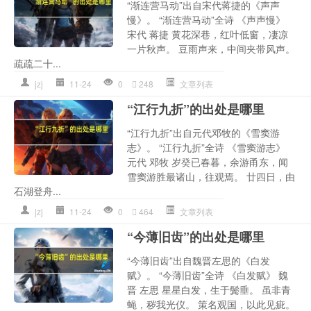
“渐连营马动”出自宋代蒋捷的《声声
慢》。 “渐连营马动”全诗 《声声慢》
宋代 蒋捷 黄花深巷，红叶低窗，凄凉
一片秋声。 豆雨声来，中间夹带风声。
疏疏二十...
jzj
11-24
0
248
文章列表
“江行九折”的出处是哪里
“江行九折”出自元代邓牧的《雪窦游
志》。 “江行九折”全诗 《雪窦游志》
元代 邓牧 岁癸已春暮，余游甬东，闻
雪窦游胜最诸山，往观焉。 廿四日，由
石湖登舟...
jzj
11-24
0
464
文章列表
“今薄旧齿”的出处是哪里
“今薄旧齿”出自魏晋左思的《白发
赋》。 “今薄旧齿”全诗 《白发赋》 魏
晋 左思 星星白发，生于鬓垂。 虽非青
蝇，秽我光仪。 策名观国，以此见疵。