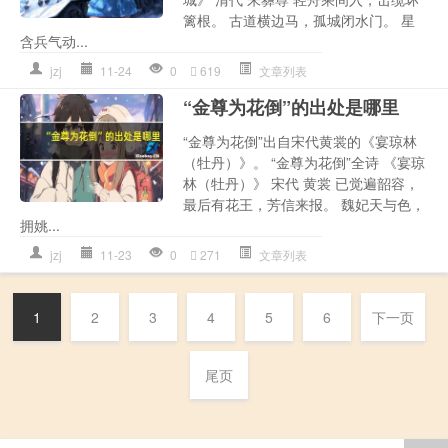
篱根。 古道横边马，孤城闭水门。 星
含兵气动...
jzj
11-24
0
619
文章列表
“金尊为花倒”的出处是哪里
“金尊为花倒”出自宋代黄裳的《宴琼林
（牡丹）》。 “金尊为花倒”全诗 《宴琼
林（牡丹）》 宋代 黄裳 已觉遍韶容，
最后有花王，芳信来报。 魏妃天与色，
拥姚...
jzj
11-23
0
271
文章列表
1
2
3
4
5
6
下一页
尾页