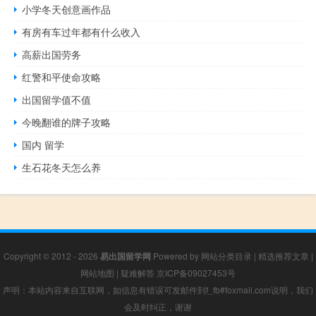
小学冬天创意画作品
有房有车过年都有什么收入
高薪出国劳务
红警和平使命攻略
出国留学值不值
今晚翻谁的牌子攻略
国内 留学
生石花冬天怎么养
Copyright © 2012 - 2026
易出国留学网
Powered by
网站分类目录
|
精选推荐文章
|
网站地图
|
疑难解答
京ICP备09027453号
声明：本站内容来自互联网，如信息有错误可发邮件到f_fb#foxmail.com说明，我们
会及时纠正，谢谢