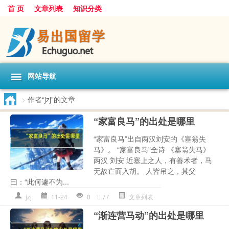
首 页
文章列表
知识分类
网站导航
>
作者“jzj”的文章
“家富良马”的出处是哪里
“家富良马”出自两汉刘安的《塞翁失
马》。 “家富良马”全诗 《塞翁失马》
两汉 刘安 近塞上之人，有善术者，马
无故亡而入胡。 人皆吊之，其父
曰：“此何遽不为...
jzj
11-24
0
77
文章列表
“渐连营马动”的出处是哪里