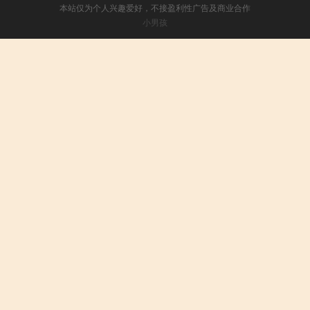
本站仅为个人兴趣爱好，不接盈利性广告及商业合作
小男孩