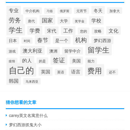
专业
冬天
中介机构
加拿大
俄罗斯
元宵节
习俗
劳务
国家
学校
大学
唐代
奖学金
学生
学费
工作
文化
宋代
攻略
您的
机构
春节
是一个
梦幻西游
日本
时间
留学生
澳大利亚
澳洲
留学中介
游戏
签证
的人
美国
的是
疫情
能力
自己的
费用
英国
语言
英语
还不
韩国
马来西亚
猜你想看的文章
carey英文名寓意什么
梦幻西游抓鬼大小