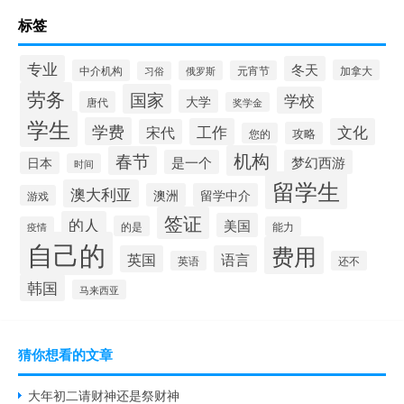
标签
专业
冬天
中介机构
加拿大
俄罗斯
元宵节
习俗
劳务
国家
学校
大学
唐代
奖学金
学生
学费
工作
文化
宋代
攻略
您的
机构
春节
是一个
梦幻西游
日本
时间
留学生
澳大利亚
澳洲
留学中介
游戏
签证
的人
美国
的是
疫情
能力
自己的
费用
英国
语言
英语
还不
韩国
马来西亚
猜你想看的文章
大年初二请财神还是祭财神