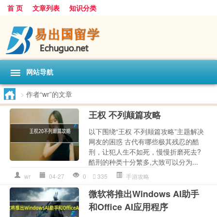
首 页
文章列表
知识分类
网站导航
>
作者“wr”的文章
王权 不列颠篇攻略
以下围绕“王权 不列颠篇攻略”主题解决
网友的困惑 古代有哪些极其残忍的酷
刑，让犯人生不如死，慢慢折磨死去?
酷刑的种类十分繁多,大致可以分为...
wr
04-27
0
335
手游攻略
微软将推出Windows AI助手
和Office AI应用程序