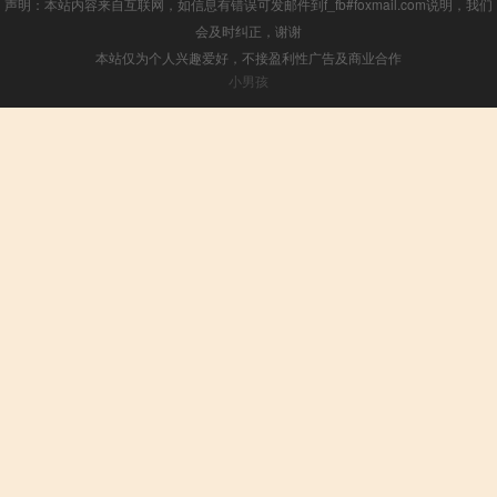
声明：本站内容来自互联网，如信息有错误可发邮件到f_fb#foxmail.com说明，我们
会及时纠正，谢谢
本站仅为个人兴趣爱好，不接盈利性广告及商业合作
小男孩